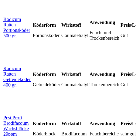
Rodicum
Anwendung
Ratten
Köderform
Wirkstoff
Preis/L
Portionsköder
Feucht und
Portionsköder
Coumatetralyl
Gut
500 gr.
Trockenbereich
Rodicum
Ratten
Köderform
Wirkstoff
Anwendung
Preis/L
Getreideköder
Getreideköder
Coumatetralyl
Trockenbereich
Gut
400 gr.
Pest Profi
Brodifacoum
Köderform
Wirkstoff
Anwendung
Preis/L
Wachsblöcke
Köderblock
Brodifacoum
Feuchtbereiche
sehr gut
29ppm