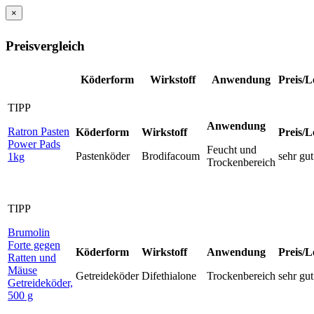
×
Preisvergleich
Köderform
Wirkstoff
Anwendung
Preis/L
TIPP
Anwendung
Ratron Pasten
Köderform
Wirkstoff
Preis/L
Power Pads
Feucht und
Pastenköder
Brodifacoum
sehr gut
1kg
Trockenbereich
TIPP
Brumolin
Forte gegen
Köderform
Wirkstoff
Anwendung
Preis/L
Ratten und
Mäuse
Getreideköder
Difethialone
Trockenbereich
sehr gut
Getreideköder,
500 g