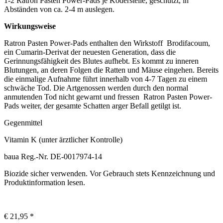
1-2 Ratron Pasten Power-Pads je Köderstelle, geschützt, in
Abständen von ca. 2-4 m auslegen.
Wirkungsweise
Ratron Pasten Power-Pads enthalten den Wirkstoff Brodifacoum,
ein Cumarin-Derivat der neuesten Generation, dass die
Gerinnungsfähigkeit des Blutes aufhebt. Es kommt zu inneren
Blutungen, an deren Folgen die Ratten und Mäuse eingehen. Bereits
die einmalige Aufnahme führt innerhalb von 4-7 Tagen zu einem
schwäche Tod. Die Artgenossen werden durch den normal
anmutenden Tod nicht gewarnt und fressen Ratron Pasten Power-
Pads weiter, der gesamte Schatten arger Befall getilgt ist.
Gegenmittel
Vitamin K (unter ärztlicher Kontrolle)
baua Reg.-Nr. DE-0017974-14
Biozide sicher verwenden. Vor Gebrauch stets Kennzeichnung und
Produktinformation lesen.
€ 21,95 *